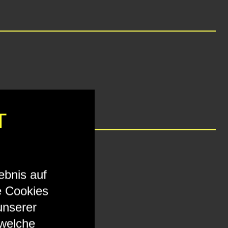
T
ebnis auf
e Cookies
unserer
 welche