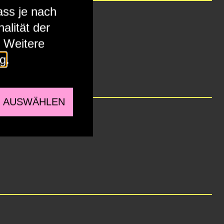
ass je nach
alität der
. Weitere
ng
.
E AUSWÄHLEN