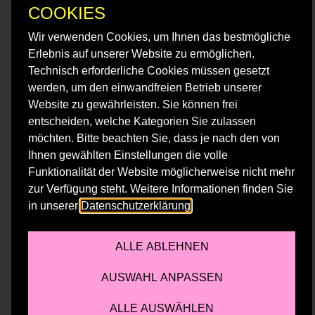
COOKIES
der Bandkarriere.
Wir verwenden Cookies, um Ihnen das bestmögliche
Erlebnis auf unserer Website zu ermöglichen.
Fotocredit: Credit: Krishta Abruzzini
Technisch erforderliche Cookies müssen gesetzt
werden, um den einwandfreien Betrieb unserer
Website zu gewährleisten. Sie können frei
SPOTIFY
entscheiden, welche Kategorien Sie zulassen
möchten. Bitte beachten Sie, dass je nach den von
Ihnen gewählten Einstellungen die volle
Funktionalität der Website möglicherweise nicht mehr
zur Verfügung steht. Weitere Informationen finden Sie
in unserer
Datenschutzerklärung
.
ALLE ABLEHNEN
Akzeptieren Sie externe Einbettungen, um dieses
AUSWAHL ANPASSEN
Medium anzusehen.
ALLE AUSWÄHLEN