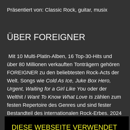
Präsentiert von: Classic Rock, guitar, musix
ÜBER FOREIGNER
Mit 10 Multi-Platin-Alben, 16 Top-30-Hits und
über 80 Millionen verkauften Tonträgern gehören
FOREIGNER zu den beliebtesten Rock-Acts der
Welt. Songs wie
Cold As Ice, Juke Box Hero,
Urgent,
Waiting for a Girl Like You
oder der
Welthit
I Want To Know What Love Is
zählen zum
festen Repertoire des Genres und sind fester
Bestandteil des internationalen Rock-Erbes. 2024
wurde FOREIGNER in die Rock & Roll Hall of
DIESE WEBSEITE VERWENDET
Fame aufgenommen – ein weiterer Meilenstein