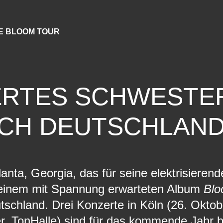
E BLOOM TOUR
RTES SCHWESTE
ACH DEUTSCHLAND
anta, Georgia, das für seine elektrisiere
 seinem mit Spannung erwarteten Album
Bl
chland. Drei Konzerte in Köln (26. Oktobe
TonHalle) sind für das kommende Jahr bes