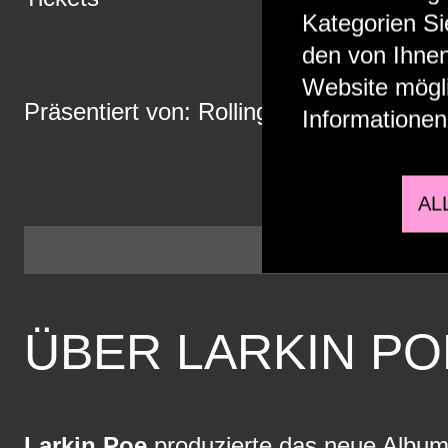
Kategorien Si
den von Ihnen
Website mögli
Präsentiert von:
Rolling Stone
Informationen
AL
Akzeptier
ÜBER LARKIN PO
Larkin Poe
produzierte das neue Albu