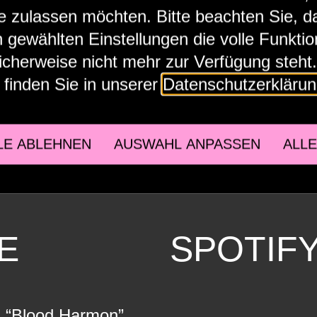
e zulassen möchten. Bitte beachten Sie, d
 gewählten Einstellungen die volle Funktion
cherweise nicht mehr zur Verfügung steht
 finden Sie in unserer
Datenschutzerkläru
LE ABLEHNEN
AUSWAHL ANPASSEN
ALL
en Sie externe Einbettungen, um dieses Medium 
E
SPOTIF
Akzeptieren Sie
m “Blood Harmon”