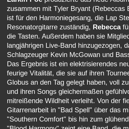
zusammen mit Tyler Bryant (Rebeccas
ist für den Harmoniegesang, die Lap Ste
Resonatorgitarre zuständig,
Rebecca
fü
die Tasten. Außerdem haben sie Mitglied
langjährigen Live-Band hinzugezogen, d
Schlagzeuger Kevin McGowan und Bass
Das Ergebnis ist ein elektrisierendes n
feurige Vitalität, die sie auf ihren Tour
Globus an den Tag gelegt haben, voll zu
und ihren Songs gleichermaßen gefühlvol
mitreißende Wildheit verleiht. Von der fi
Gitarrenarbeit in "Bad Spell" über das m
"Southern Comfort" bis hin zum glühende
"Blood Harmony" zeigt eine Band, die mi