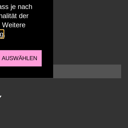
ass je nach
alität der
. Weitere
ng
.
E AUSWÄHLEN
anzusehen.
Y
 externe Einbettungen, um dieses Medium