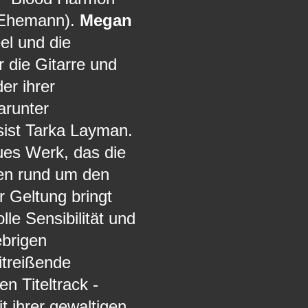
 Ehemann).
Megan
el und die
r die Gitarre und
er ihrer
arunter
ist Tarka Layman.
eues Werk, das die
neen rund um den
r Geltung bringt
le Sensibilität und
ebrigen
itreißende
n Titeltrack -
t ihrer gewaltigen