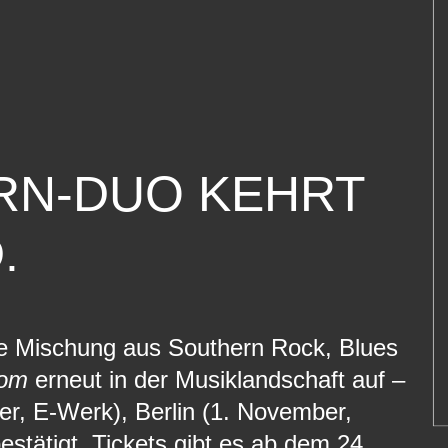
RN-DUO KEHRT
.
nde Mischung aus Southern Rock, Blues
oom
erneut in der Musiklandschaft auf –
r, E-Werk), Berlin (1. November,
tätigt. Tickets gibt es ab dem 24.