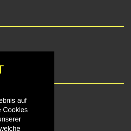
T
ebnis auf
e Cookies
unserer
 welche